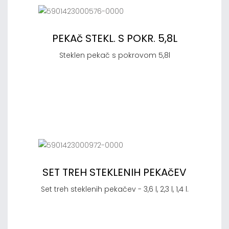
PEKAč STEKL. S POKR. 5,8L
Steklen pekač s pokrovom 5,8l
SET TREH STEKLENIH PEKAčEV
Set treh steklenih pekačev - 3,6 l, 2,3 l, 1,4 l.