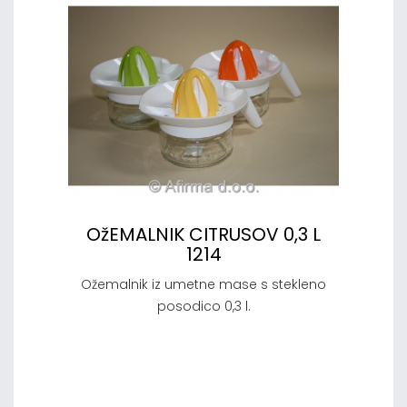
OžEMALNIK CITRUSOV 0,3 L
1214
Ožemalnik iz umetne mase s stekleno
posodico 0,3 l.