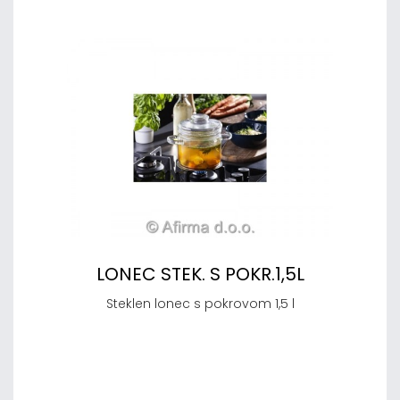
LONEC STEK. S POKR.1,5L
Steklen lonec s pokrovom 1,5 l