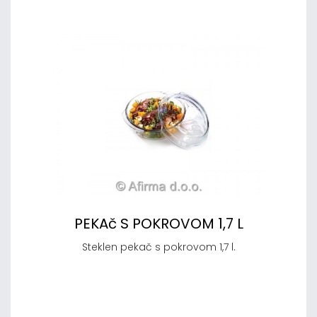
PEKAč S POKROVOM 1,7 L
Steklen pekač s pokrovom 1,7 l.