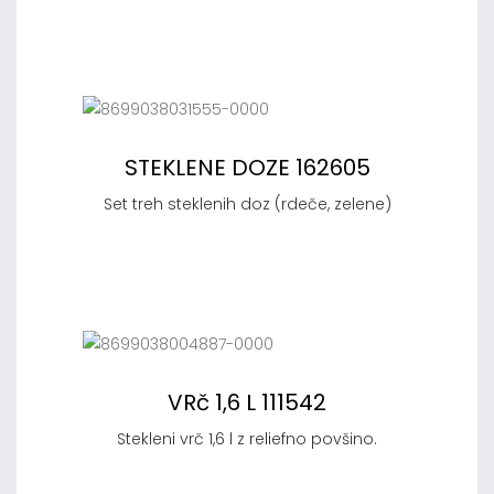
STEKLENE DOZE 162605
Set treh steklenih doz (rdeče, zelene)
VRč 1,6 L 111542
Stekleni vrč 1,6 l z reliefno povšino.