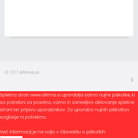
© 2017
Afirma.si
.
Spletna stran www.afirma.si uporablja samo nujne piškotke, ki
so potrebni za pravilno, varno in zanesljivo delovanje spletne
strani ter prijavo uporabnikov. Za uporabo nujnih piškotkov
soglasje ni potrebno.
Več informacij je na voljo v Obvestilu o piškotkih.