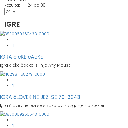
Rezultati 1 - 24 od 30
IGRE
IGRA čIčKE čAčKE
Igra čičke čačke iz linije Arty Mouse.
IGRA čLOVEK NE JEZI SE 79-3943
Igra človek ne jezi se s kozarčki za žganje na stekleni ...