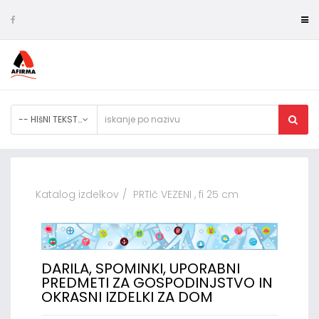
-- HIšNI TEKSTIL
Katalog izdelkov
PRTIč VEZENI , fi 25 cm
DARILA, SPOMINKI, UPORABNI
PREDMETI ZA GOSPODINJSTVO IN
OKRASNI IZDELKI ZA DOM