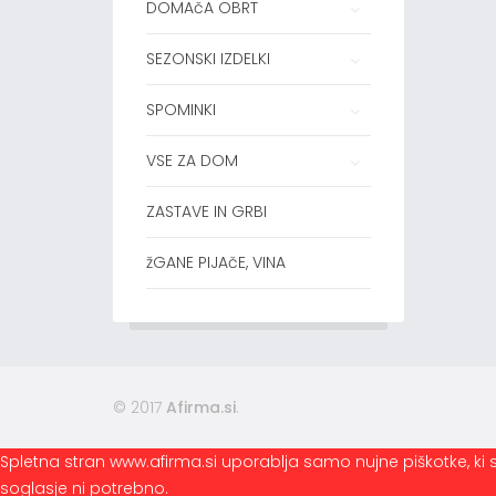
DOMAčA OBRT
SEZONSKI IZDELKI
SPOMINKI
VSE ZA DOM
ZASTAVE IN GRBI
žGANE PIJAčE, VINA
© 2017
Afirma.si
.
Spletna stran www.afirma.si uporablja samo nujne piškotke, ki s
soglasje ni potrebno.