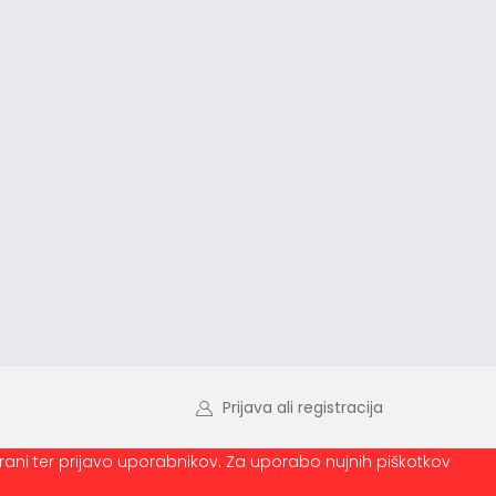
Prijava ali registracija
trani ter prijavo uporabnikov. Za uporabo nujnih piškotkov