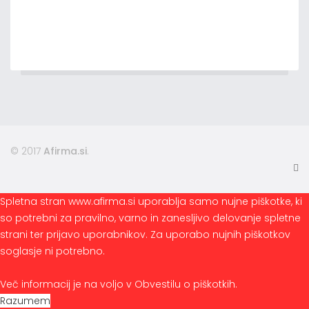
© 2017
Afirma.si
.
Spletna stran www.afirma.si uporablja samo nujne piškotke, ki
so potrebni za pravilno, varno in zanesljivo delovanje spletne
strani ter prijavo uporabnikov. Za uporabo nujnih piškotkov
soglasje ni potrebno.
Več informacij je na voljo v Obvestilu o piškotkih.
Razumem