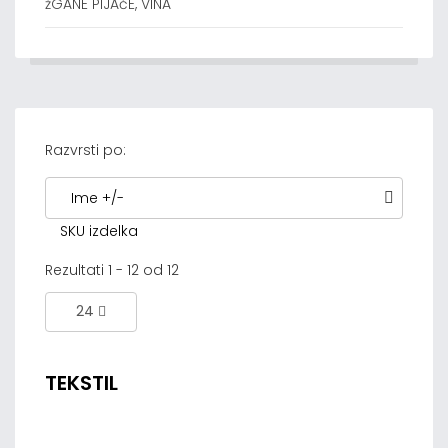
žGANE PIJAčE, VINA
Razvrsti po:
Ime +/-
SKU izdelka
Rezultati 1 - 12 od 12
24
TEKSTIL